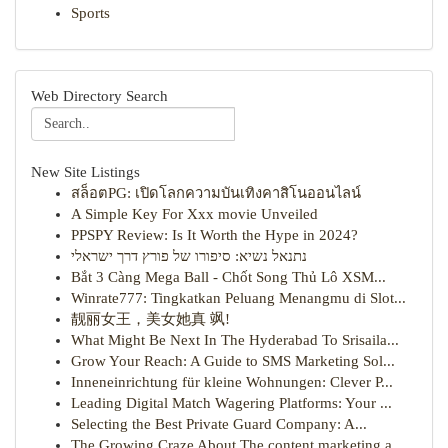
Sports
Web Directory Search
New Site Listings
สล็อตPG: เปิดโลกความบันเทิงคาสิโนออนไลน์
A Simple Key For Xxx movie Unveiled
PPSPY Review: Is It Worth the Hype in 2024?
נתנאל נשיא: סיפורו של פורץ דרך ישראלי
Bắt 3 Càng Mega Ball - Chốt Song Thủ Lô XSM...
Winrate777: Tingkatkan Peluang Menangmu di Slot...
靓丽女王，美女她真 飒!
What Might Be Next In The Hyderabad To Srisaila...
Grow Your Reach: A Guide to SMS Marketing Sol...
Inneneinrichtung für kleine Wohnungen: Clever P...
Leading Digital Match Wagering Platforms: Your ...
Selecting the Best Private Guard Company: A...
The Growing Craze About The content marketing a...