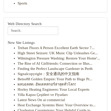
Sports
Web Directory Search
New Site Listings
Trehan Floors A Person Excellent Earth Sector 7...
High Street Seizure: UK Music Clip Unleashes Ge...
Wilmington Pressure Washing: Restore Your Home'...
The Rise of AI Girlfriends: Connection or Illus...
Finding the Perfect Landscape Gardener in Perth
Signalcopyright：安全通讯的中文指南
Betso88 Golden Empire: Your Path to Huge Pr...
ผลบอลสด: อัพเดทสกอร์ล่าสุดทั่วโลก!
Horley Heating Engineers: Your Local Experts
Villa Kapısı Çeşitleri ve Fiyatları
Latest News On ai commercial
Heat Exchange Systems Here: Your Overview to...
Charleston Countertops: Your Helpful Guide to ...