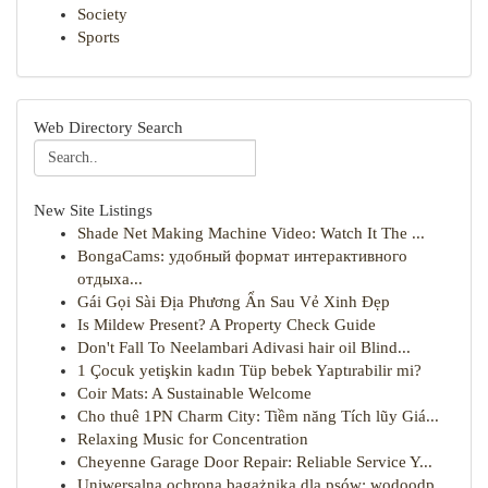
Society
Sports
Web Directory Search
New Site Listings
Shade Net Making Machine Video: Watch It The ...
BongaCams: удобный формат интерактивного
отдыха...
Gái Gọi Sài Địa Phương Ẩn Sau Vẻ Xinh Đẹp
Is Mildew Present? A Property Check Guide
Don't Fall To Neelambari Adivasi hair oil Blind...
1 Çocuk yetişkin kadın Tüp bebek Yaptırabilir mi?
Coir Mats: A Sustainable Welcome
Cho thuê 1PN Charm City: Tiềm năng Tích lũy Giá...
Relaxing Music for Concentration
Cheyenne Garage Door Repair: Reliable Service Y...
Uniwersalna ochrona bagażnika dla psów: wodoodp...