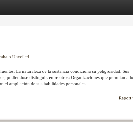
egories
Register
Login
trabajo Unveiled
fuentes. La naturaleza de la sustancia condiciona su peligrosidad. Sus
s, pudiéndose distinguir, entre otros: Organizaciones que permitan a l
on el ampliación de sus habilidades personales
Report 