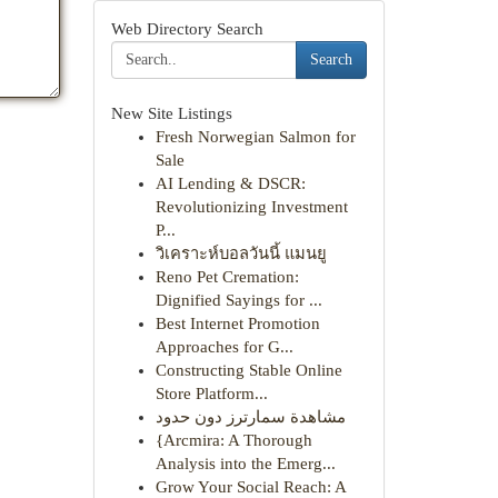
Web Directory Search
Search
New Site Listings
Fresh Norwegian Salmon for
Sale
AI Lending & DSCR:
Revolutionizing Investment
P...
วิเคราะห์บอลวันนี้ แมนยู
Reno Pet Cremation:
Dignified Sayings for ...
Best Internet Promotion
Approaches for G...
Constructing Stable Online
Store Platform...
مشاهدة سمارترز دون حدود
{Arcmira: A Thorough
Analysis into the Emerg...
Grow Your Social Reach: A