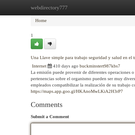
webdirectory777
Home
New Site Listings
Add Site
Cat
Home
1
Una Llave simple para trabajo seguridad y salud en el 
Internet
410 days ago
buckminstert987kbs7
La emisión puede provenir de diferentes operaciones o 
pertenencias sobre el organismo pueden ser muy diverso
empleados compatibilizar la realización de su trabajo c
https://maps.app.goo.gl/HKAnoMwLKiA2H3rP7
Comments
Submit a Comment