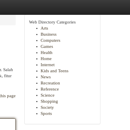
Web Directory Categories
Arts
Business
Computers
Games
Health
Home
Internet
. Salah
Kids and Teens
 fitur
News
Recreation
Reference
Science
this page
Shopping
Society
Sports