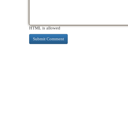
HTML is allowed