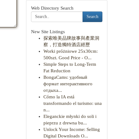
Web Directory Search
Search
New Site Listings
探索唯美品牌故事與產業洞
察，打造獨特酒店經歷
Worki próżniowe 25x30cm:
500szt. Good Price - O...
Simple Steps to Long-Term
Fat Reduction
BongaCams: удобный
формат интерактивного
отдыха...
Cómo la IA está
transformando el turismo: una
n...
Eleganckie młynki do soli i
pieprzu z drewna bu...
Unlock Your Income: Selling
Digital Downloads O...