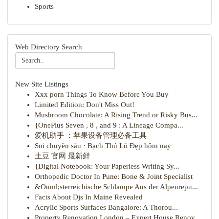
Sports
Web Directory Search
New Site Listings
Xxx porn Things To Know Before You Buy
Limited Edition: Don't Miss Out!
Mushroom Chocolate: A Rising Trend or Risky Bus...
{OnePlus Seven , 8 , and 9 : A Lineage Compa...
爱机助手 ：苹果设备管理必备工具
Soi chuyên sâu · Bạch Thủ Lô Đẹp hôm nay
土豆 官网 最新鲜
{Digital Notebook: Your Paperless Writing Sy...
Orthopedic Doctor In Pune: Bone & Joint Specialist
&Ouml;sterreichische Schlampe Aus der Alpenrepu...
Facts About Djs In Maine Revealed
Acrylic Sports Surfaces Bangalore: A Thorou...
Property Renovation London – Expert House Renov...