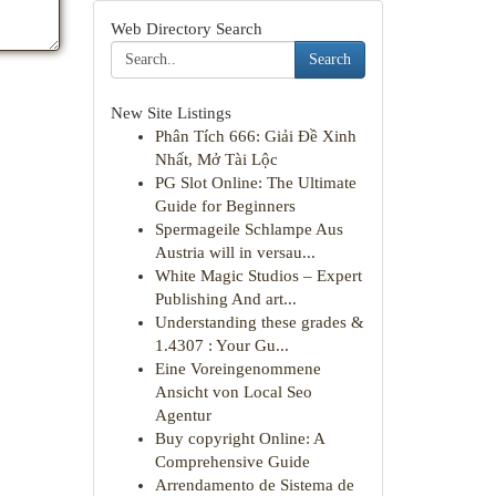
Web Directory Search
Search
New Site Listings
Phân Tích 666: Giải Đề Xinh
Nhất, Mở Tài Lộc
PG Slot Online: The Ultimate
Guide for Beginners
Spermageile Schlampe Aus
Austria will in versau...
White Magic Studios – Expert
Publishing And art...
Understanding these grades &
1.4307 : Your Gu...
Eine Voreingenommene
Ansicht von Local Seo
Agentur
Buy copyright Online: A
Comprehensive Guide
Arrendamento de Sistema de