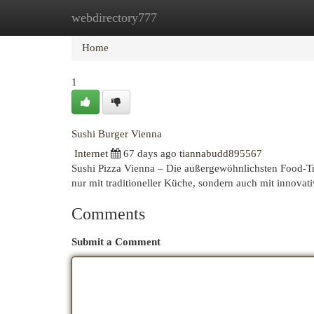
webdirectory777
Home
New Site Listings
Add Site
Cat
Home
1
Sushi Burger Vienna
Internet
67 days ago
tiannabudd895567
Sushi Pizza Vienna – Die außergewöhnlichsten Food-Tre
nur mit traditioneller Küche, sondern auch mit innov
Comments
Submit a Comment