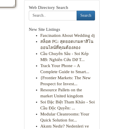
Web Directory Search
Search
New Site Listings
Fascination About Wedding dj
สล็อต PG: สุดยอดเกมคาสิโน
ออนไลน์ที่คุณต้องลอง
Cầu Chuyên Sâu - Soi Kép
MB: Nghiên Cứu Dữ T...
Track Your Phone – A
Complete Guide to Smart...
{Frontier Markets: The New
Prospect for Invest...
Resource Pallets on the
market United kingdom
Soi Đặc Biệt Tham Khảo - Soi
Cầu Độc Quyền: ...
Modular Cleanrooms: Your
Quick Solution for...
Akıntı Nedir? Nedenleri ve