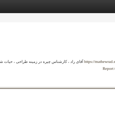
egories
Register
Login
آقای راد ، کارشناس چیره در زمینه طراحی ، حیات شگفت‌انگیز گذرانده . او با پشتکار فراوان، مدیریت کرده در
https://mathewrad.s
Report 