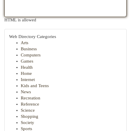
HTML is allowed
Web Directory Categories
Arts
Business
Computers
Games
Health
Home
Internet
Kids and Teens
News
Recreation
Reference
Science
Shopping
Society
Sports