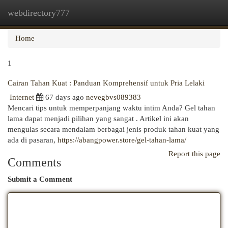
webdirectory777
Togg
navi
Home
1
Cairan Tahan Kuat : Panduan Komprehensif untuk Pria Lelaki
Internet
67 days ago
nevegbvs089383
Mencari tips untuk memperpanjang waktu intim Anda? Gel tahan
lama dapat menjadi pilihan yang sangat . Artikel ini akan
mengulas secara mendalam berbagai jenis produk tahan kuat yang
ada di pasaran,
https://abangpower.store/gel-tahan-lama/
Report this page
Comments
Submit a Comment