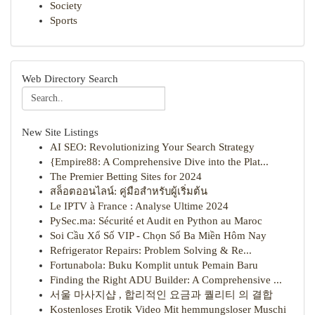
Society
Sports
Web Directory Search
New Site Listings
AI SEO: Revolutionizing Your Search Strategy
{Empire88: A Comprehensive Dive into the Plat...
The Premier Betting Sites for 2024
สล็อตออนไลน์: คู่มือสำหรับผู้เริ่มต้น
Le IPTV à France : Analyse Ultime 2024
PySec.ma: Sécurité et Audit en Python au Maroc
Soi Cầu Xổ Số VIP - Chọn Số Ba Miền Hôm Nay
Refrigerator Repairs: Problem Solving & Re...
Fortunabola: Buku Komplit untuk Pemain Baru
Finding the Right ADU Builder: A Comprehensive ...
서울 마사지샵 , 합리적인 요금과 퀄리티 의 결합
Kostenloses Erotik Video Mit hemmungsloser Muschi