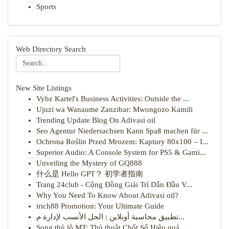
Sports
Web Directory Search
New Site Listings
Vybz Kartel's Business Activities: Outside the ...
Ujuzi wa Wanaume Zanzibar: Mwongozo Kamili
Trending Update Blog On Adivasi oil
Seo Agentur Niedersachsen Kann Spaß machen für ...
Ochrona Roślin Przed Mrozem: Kaptury 80x100 – I...
Superior Audio: A Console System for PS5 & Gami...
Unveiling the Mystery of GQ888
什么是 Hello GPT？ 初学者指南
Trang 24club - Cộng Đồng Giải Trí Dẫn Đầu V...
Why You Need To Know About Adivasi oil?
irich88 Promotion: Your Ultimate Guide
تطبيق محاسبة أونلاين : الحل الأنسب لإدارة م...
Song thủ lô MT: Thủ thuật Chốt Số Hiệu quả