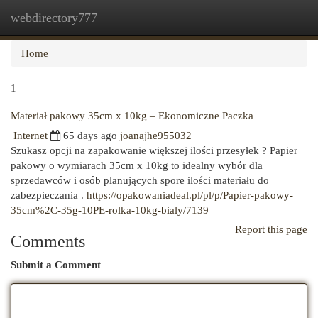
webdirectory777
Togg
navi
Home
1
Materiał pakowy 35cm x 10kg – Ekonomiczne Paczka
Internet
65 days ago
joanajhe955032
Szukasz opcji na zapakowanie większej ilości przesyłek ? Papier
pakowy o wymiarach 35cm x 10kg to idealny wybór dla
sprzedawców i osób planujących spore ilości materiału do
zabezpieczania .
https://opakowaniadeal.pl/pl/p/Papier-pakowy-
35cm%2C-35g-10PE-rolka-10kg-bialy/7139
Report this page
Comments
Submit a Comment