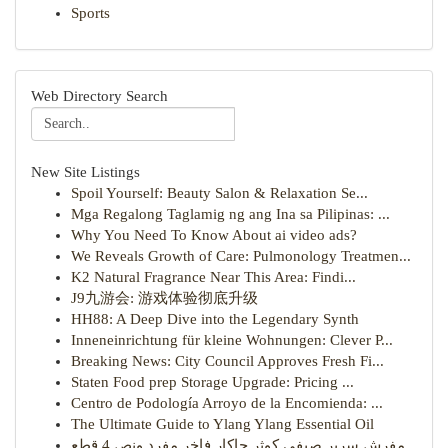
Sports
Web Directory Search
New Site Listings
Spoil Yourself: Beauty Salon & Relaxation Se...
Mga Regalong Taglamig ng ang Ina sa Pilipinas: ...
Why You Need To Know About ai video ads?
We Reveals Growth of Care: Pulmonology Treatmen...
K2 Natural Fragrance Near This Area: Findi...
J9九游会: 游戏体验彻底升级
HH88: A Deep Dive into the Legendary Synth
Inneneinrichtung für kleine Wohnungen: Clever P...
Breaking News: City Council Approves Fresh Fi...
Staten Food prep Storage Upgrade: Pricing ...
Centro de Podología Arroyo de la Encomienda: ...
The Ultimate Guide to Ylang Ylang Essential Oil
مفرش سرير صيفي كوثر جاكار فاخر مفرد ونص 4 قطع