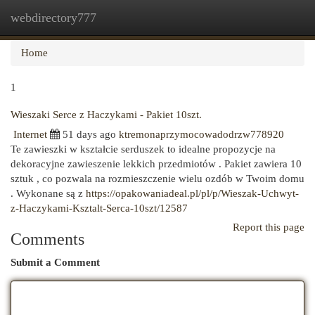
webdirectory777
Togg
navi
Home
1
Wieszaki Serce z Haczykami - Pakiet 10szt.
Internet
51 days ago
ktremonaprzymocowadodrzw778920
Te zawieszki w kształcie serduszek to idealne propozycje na
dekoracyjne zawieszenie lekkich przedmiotów . Pakiet zawiera 10
sztuk , co pozwala na rozmieszczenie wielu ozdób w Twoim domu
. Wykonane są z
https://opakowaniadeal.pl/pl/p/Wieszak-Uchwyt-
z-Haczykami-Ksztalt-Serca-10szt/12587
Report this page
Comments
Submit a Comment