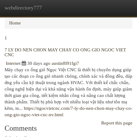
webdirectory777
Togg
navi
Home
1
7 LY DO NEN CHON MAY CHAY CO ONG GIO NGOC VIET
CNC
Internet
30 days ago
austin8l91fgi7
Máy chạy co ống gió Ngọc Việt CNC là thiết bị chuyên dụng giúp
tạo các đoạn co ống gió nhanh chóng, chính xác và đồng đều, đáp
ứng yêu cầu kỹ thuật trong ngành HVAC. Với thiết kế chắc chắn,
công nghệ hiện đại và khả năng vận hành ổn định, máy giúp giảm
thời gian gia công, tiết kiệm nhân công và nâng cao chất lượng
thành phẩm. Thiết bị phù hợp với nhiều loại vật liệu như tôn mạ
kẽm, in...
https://ngocvietcnc.com/7-ly-do-nen-chon-may-chay-co-
ong-gio-ngoc-viet-cnc-nv.html
Report this page
Comments