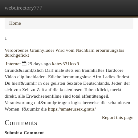
webdirectory777
Togg
navi
Home
1
Verdorbenes Grannyluder Wird vom Nachbarn erbarmungslos
durchgefickt
Internet
29 days ago
katev331ksx9
Grunds&auml;tzlich Darf male stets ein traumhaftes Hardcore
Video clip hochladen. Etliche hemmungslose Afro Ladies findest
Du hierf&uuml;r in der geilsten Sextube Deutschlands. Jeder, der
sich von Zeit zu Zeit auf die kostenlosen Tuben klickt, merkt
direkt, alle Erwachsenenfilme sind total affentittengeil.
Verantwortung daf&uuml;r tragen logischerweise die schamlosen
Women, f&uuml;r die
https://amateursex.gratis/
Report this page
Comments
Submit a Comment